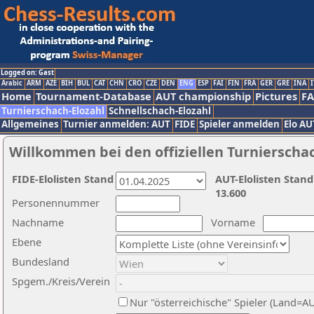
Logged on: Gast
Arabic
ARM
AZE
BIH
BUL
CAT
CHN
CRO
CZE
DEN
ENG
ESP
FAI
FIN
FRA
GER
GRE
INA
I
Home
Tournament-Database
AUT championship
Pictures
F
Turnierschach-Elozahl
Schnellschach-Elozahl
Allgemeines
Turnier anmelden: AUT
FIDE
Spieler anmelden
Elo AU
Willkommen bei den offiziellen Turnierscha
FIDE-Elolisten Stand
AUT-Elolisten Stand
13.600
Personennummer
Nachname
Vorname
Ebene
Bundesland
Spgem./Kreis/Verein
Nur "österreichische" Spieler (Land=A