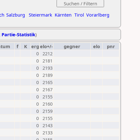
ch
Salzburg
Steiermark
Kärnten
Tirol
Vorarlberg
 Partie-Statistik
)
atum
f
K
erg
elo+/-
gegner
elo
pnr
0
2212
0
2181
0
2193
0
2189
0
2165
0
2167
0
2155
0
2160
0
2159
0
2155
0
2143
0
2133
0
2155