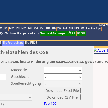
Servert
TA
JPN
MKD
LTU
NED
POL
POR
ROU
RUS
SRB
SVK
SWE
TUR
UKR
VIE
FontSize:11pt
AQ
Online Registration
Swiss-Manager
ÖSB
FIDE
T
Elo Vorschau
Elo FIDE
ch-Elozahlen des ÖSB
 01.04.2025, letzte Änderung am 08.04.2025 09:23, gewertete P
Kategorie
Geschlecht
Spielberechtigung
Top 100
UT)