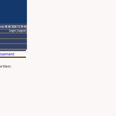
ime 08.08.2026 13:39:43
Login
Logout
artien: