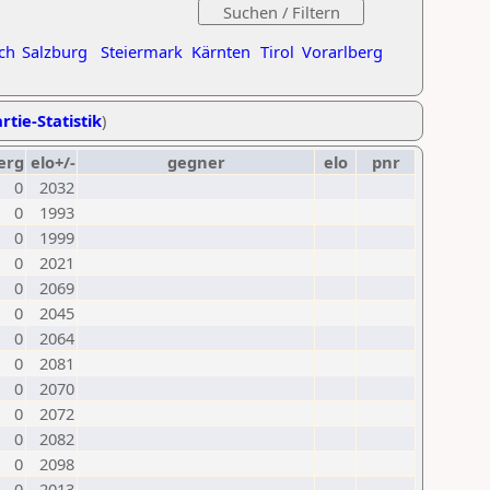
ch
Salzburg
Steiermark
Kärnten
Tirol
Vorarlberg
rtie-Statistik
)
erg
elo+/-
gegner
elo
pnr
0
2032
0
1993
0
1999
0
2021
0
2069
0
2045
0
2064
0
2081
0
2070
0
2072
0
2082
0
2098
0
2013