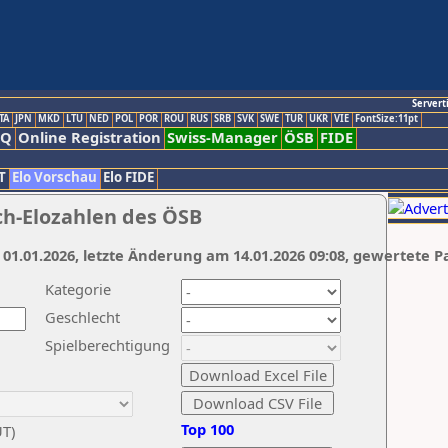
Servert
TA
JPN
MKD
LTU
NED
POL
POR
ROU
RUS
SRB
SVK
SWE
TUR
UKR
VIE
FontSize:11pt
AQ
Online Registration
Swiss-Manager
ÖSB
FIDE
T
Elo Vorschau
Elo FIDE
ch-Elozahlen des ÖSB
 01.01.2026, letzte Änderung am 14.01.2026 09:08, gewertete P
Kategorie
Geschlecht
Spielberechtigung
Top 100
UT)