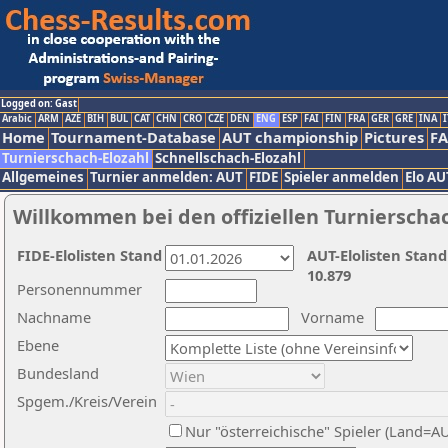
Logged on: Gast
Arabic
ARM
AZE
BIH
BUL
CAT
CHN
CRO
CZE
DEN
ENG
ESP
FAI
FIN
FRA
GER
GRE
INA
I
Home
Tournament-Database
AUT championship
Pictures
F
Turnierschach-Elozahl
Schnellschach-Elozahl
Allgemeines
Turnier anmelden: AUT
FIDE
Spieler anmelden
Elo AU
Willkommen bei den offiziellen Turnierscha
FIDE-Elolisten Stand
AUT-Elolisten Stand
10.879
Personennummer
Nachname
Vorname
Ebene
Bundesland
Spgem./Kreis/Verein
Nur "österreichische" Spieler (Land=A