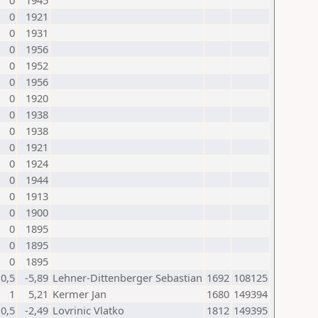
0
1945
0
1921
0
1931
0
1956
0
1952
0
1956
0
1920
0
1938
0
1938
0
1921
0
1924
0
1944
0
1913
0
1900
0
1895
0
1895
0
1895
0,5
-5,89
Lehner-Dittenberger Sebastian
1692
108125
1
5,21
Kermer Jan
1680
149394
0,5
-2,49
Lovrinic Vlatko
1812
149395