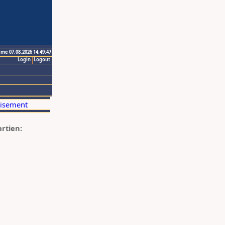
ime 07.08.2026 14:49:47
Login
Logout
artien: