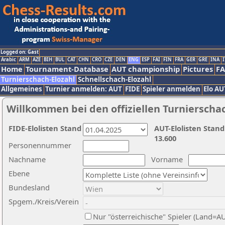
Logged on: Gast
Arabic
ARM
AZE
BIH
BUL
CAT
CHN
CRO
CZE
DEN
ENG
ESP
FAI
FIN
FRA
GER
GRE
INA
I
Home
Tournament-Database
AUT championship
Pictures
F
Turnierschach-Elozahl
Schnellschach-Elozahl
Allgemeines
Turnier anmelden: AUT
FIDE
Spieler anmelden
Elo AU
Willkommen bei den offiziellen Turnierscha
FIDE-Elolisten Stand
AUT-Elolisten Stand
13.600
Personennummer
Nachname
Vorname
Ebene
Bundesland
Spgem./Kreis/Verein
Nur "österreichische" Spieler (Land=A