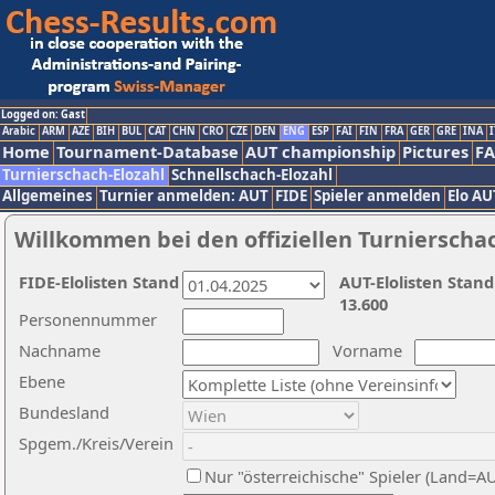
Logged on: Gast
Arabic
ARM
AZE
BIH
BUL
CAT
CHN
CRO
CZE
DEN
ENG
ESP
FAI
FIN
FRA
GER
GRE
INA
I
Home
Tournament-Database
AUT championship
Pictures
F
Turnierschach-Elozahl
Schnellschach-Elozahl
Allgemeines
Turnier anmelden: AUT
FIDE
Spieler anmelden
Elo AU
Willkommen bei den offiziellen Turnierscha
FIDE-Elolisten Stand
AUT-Elolisten Stand
13.600
Personennummer
Nachname
Vorname
Ebene
Bundesland
Spgem./Kreis/Verein
Nur "österreichische" Spieler (Land=A