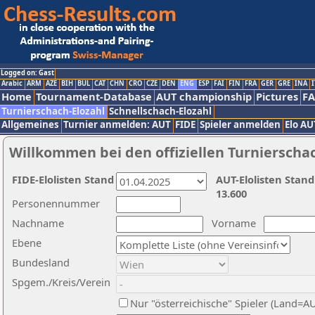
Logged on: Gast
Arabic
ARM
AZE
BIH
BUL
CAT
CHN
CRO
CZE
DEN
ENG
ESP
FAI
FIN
FRA
GER
GRE
INA
I
Home
Tournament-Database
AUT championship
Pictures
F
Turnierschach-Elozahl
Schnellschach-Elozahl
Allgemeines
Turnier anmelden: AUT
FIDE
Spieler anmelden
Elo AU
Willkommen bei den offiziellen Turnierscha
FIDE-Elolisten Stand
AUT-Elolisten Stand
13.600
Personennummer
Nachname
Vorname
Ebene
Bundesland
Spgem./Kreis/Verein
Nur "österreichische" Spieler (Land=A