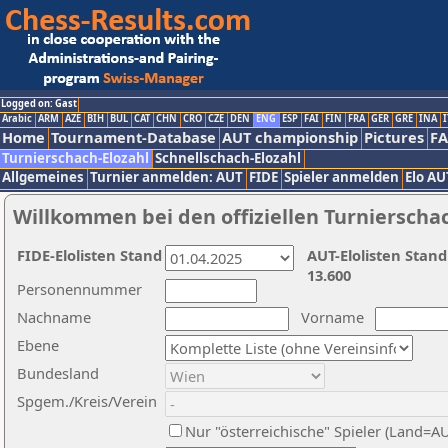
Logged on: Gast
Arabic
ARM
AZE
BIH
BUL
CAT
CHN
CRO
CZE
DEN
ENG
ESP
FAI
FIN
FRA
GER
GRE
INA
I
Home
Tournament-Database
AUT championship
Pictures
F
Turnierschach-Elozahl
Schnellschach-Elozahl
Allgemeines
Turnier anmelden: AUT
FIDE
Spieler anmelden
Elo AU
Willkommen bei den offiziellen Turnierscha
FIDE-Elolisten Stand
AUT-Elolisten Stand
13.600
Personennummer
Nachname
Vorname
Ebene
Bundesland
Spgem./Kreis/Verein
Nur "österreichische" Spieler (Land=A