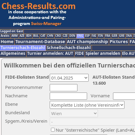
Logged on: Gast
Arabic
ARM
AZE
BIH
BUL
CAT
CHN
CRO
CZE
DEN
ENG
ESP
FAI
FIN
FRA
GER
GRE
INA
I
Home
Tournament-Database
AUT championship
Pictures
F
Turnierschach-Elozahl
Schnellschach-Elozahl
Allgemeines
Turnier anmelden: AUT
FIDE
Spieler anmelden
Elo AU
Willkommen bei den offiziellen Turnierscha
FIDE-Elolisten Stand
AUT-Elolisten Stand
13.600
Personennummer
Nachname
Vorname
Ebene
Bundesland
Spgem./Kreis/Verein
Nur "österreichische" Spieler (Land=A