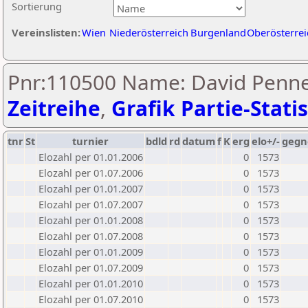
Sortierung
Vereinslisten:
Wien
Niederösterreich
Burgenland
Oberösterrei
Pnr:110500 Name: David Pennet
Zeitreihe
,
Grafik Partie-Statis
tnr
St
turnier
bdld
rd
datum
f
K
erg
elo+/-
gegn
Elozahl per 01.01.2006
0
1573
Elozahl per 01.07.2006
0
1573
Elozahl per 01.01.2007
0
1573
Elozahl per 01.07.2007
0
1573
Elozahl per 01.01.2008
0
1573
Elozahl per 01.07.2008
0
1573
Elozahl per 01.01.2009
0
1573
Elozahl per 01.07.2009
0
1573
Elozahl per 01.01.2010
0
1573
Elozahl per 01.07.2010
0
1573