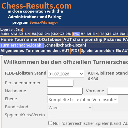
Logged on: Gast
Arabic
ARM
AZE
BIH
BUL
CAT
CHN
CRO
CZE
DEN
ENG
ESP
FAI
FIN
FRA
GER
GRE
INA
I
Home
Tournament-Database
AUT championship
Pictures
F
Turnierschach-Elozahl
Schnellschach-Elozahl
Allgemeines
Turnier anmelden: AUT
FIDE
Spieler anmelden
Elo AU
Willkommen bei den offiziellen Turnierscha
FIDE-Elolisten Stand
AUT-Elolisten Stand
6.936
Personennummer
Nachname
Vorname
Ebene
Bundesland
Spgem./Kreis/Verein
Nur "österreichische" Spieler (Land=A