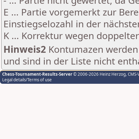
- ... Partie nicht gewertet, da 
E ... Partie vorgemerkt zur Be
Einstiegselozahl in der nächst
K ... Korrektur wegen doppelt
Hinweis2
Kontumazen werden g
und sind in der Liste nicht enth
Chess-Tournament-Results-Server
© 2006-2026 Heinz Herzog
, CMS-
Legal details/Terms of use