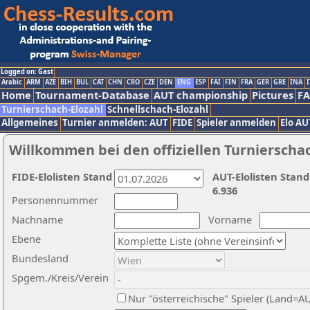
Logged on: Gast
Arabic
ARM
AZE
BIH
BUL
CAT
CHN
CRO
CZE
DEN
ENG
ESP
FAI
FIN
FRA
GER
GRE
INA
I
Home
Tournament-Database
AUT championship
Pictures
F
Turnierschach-Elozahl
Schnellschach-Elozahl
Allgemeines
Turnier anmelden: AUT
FIDE
Spieler anmelden
Elo AU
Willkommen bei den offiziellen Turnierscha
FIDE-Elolisten Stand
AUT-Elolisten Stand
6.936
Personennummer
Nachname
Vorname
Ebene
Bundesland
Spgem./Kreis/Verein
Nur "österreichische" Spieler (Land=A