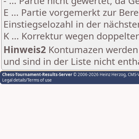
- ... Partie nicht gewertet, da 
E ... Partie vorgemerkt zur Be
Einstiegselozahl in der nächst
K ... Korrektur wegen doppelt
Hinweis2
Kontumazen werden g
und sind in der Liste nicht enth
Chess-Tournament-Results-Server
© 2006-2026 Heinz Herzog
, CMS-
Legal details/Terms of use