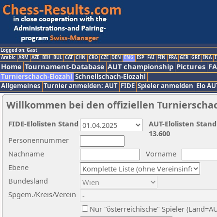
Logged on: Gast
Arabic
ARM
AZE
BIH
BUL
CAT
CHN
CRO
CZE
DEN
ENG
ESP
FAI
FIN
FRA
GER
GRE
INA
I
Home
Tournament-Database
AUT championship
Pictures
F
Turnierschach-Elozahl
Schnellschach-Elozahl
Allgemeines
Turnier anmelden: AUT
FIDE
Spieler anmelden
Elo AU
Willkommen bei den offiziellen Turnierscha
FIDE-Elolisten Stand
AUT-Elolisten Stand
13.600
Personennummer
Nachname
Vorname
Ebene
Bundesland
Spgem./Kreis/Verein
Nur "österreichische" Spieler (Land=A