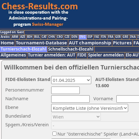
Logged on: Gast
Arabic
ARM
AZE
BIH
BUL
CAT
CHN
CRO
CZE
DEN
ENG
ESP
FAI
FIN
FRA
GER
GRE
INA
I
Home
Tournament-Database
AUT championship
Pictures
F
Turnierschach-Elozahl
Schnellschach-Elozahl
Allgemeines
Turnier anmelden: AUT
FIDE
Spieler anmelden
Elo AU
Willkommen bei den offiziellen Turnierscha
FIDE-Elolisten Stand
AUT-Elolisten Stand
13.600
Personennummer
Nachname
Vorname
Ebene
Bundesland
Spgem./Kreis/Verein
Nur "österreichische" Spieler (Land=A