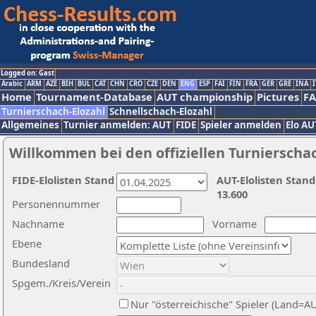
Logged on: Gast
Arabic
ARM
AZE
BIH
BUL
CAT
CHN
CRO
CZE
DEN
ENG
ESP
FAI
FIN
FRA
GER
GRE
INA
I
Home
Tournament-Database
AUT championship
Pictures
F
Turnierschach-Elozahl
Schnellschach-Elozahl
Allgemeines
Turnier anmelden: AUT
FIDE
Spieler anmelden
Elo AU
Willkommen bei den offiziellen Turnierscha
FIDE-Elolisten Stand
AUT-Elolisten Stand
13.600
Personennummer
Nachname
Vorname
Ebene
Bundesland
Spgem./Kreis/Verein
Nur "österreichische" Spieler (Land=A