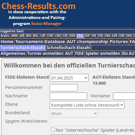
Logged on: Gast
Arabic
ARM
AZE
BIH
BUL
CAT
CHN
CRO
CZE
DEN
ENG
ESP
FAI
FIN
FRA
GER
GRE
INA
I
Home
Tournament-Database
AUT championship
Pictures
F
Turnierschach-Elozahl
Schnellschach-Elozahl
Allgemeines
Turnier anmelden: AUT
FIDE
Spieler anmelden
Elo AU
Willkommen bei den offiziellen Turnierscha
FIDE-Elolisten Stand
AUT-Elolisten Stand
13.600
Personennummer
Nachname
Vorname
Ebene
Bundesland
Spgem./Kreis/Verein
Nur "österreichische" Spieler (Land=A