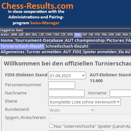
Logged on: Gast
Arabic
ARM
AZE
BIH
BUL
CAT
CHN
CRO
CZE
DEN
ENG
ESP
FAI
FIN
FRA
GER
GRE
INA
I
Home
Tournament-Database
AUT championship
Pictures
F
Turnierschach-Elozahl
Schnellschach-Elozahl
Allgemeines
Turnier anmelden: AUT
FIDE
Spieler anmelden
Elo AU
Willkommen bei den offiziellen Turnierscha
FIDE-Elolisten Stand
AUT-Elolisten Stand
13.600
Personennummer
Nachname
Vorname
Ebene
Bundesland
Spgem./Kreis/Verein
Nur "österreichische" Spieler (Land=A