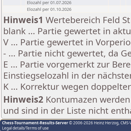
Elozahl per 01.07.2026
Elozahl per 01.10.2026
Hinweis1
Wertebereich Feld St 
blank ... Partie gewertet in akt
V ... Partie gewertet in Vorperi
- ... Partie nicht gewertet, da 
E ... Partie vorgemerkt zur Be
Einstiegselozahl in der nächst
K ... Korrektur wegen doppelt
Hinweis2
Kontumazen werden g
und sind in der Liste nicht enth
Chess-Tournament-Results-Server
© 2006-2026 Heinz Herzog
, CMS-
Legal details/Terms of use