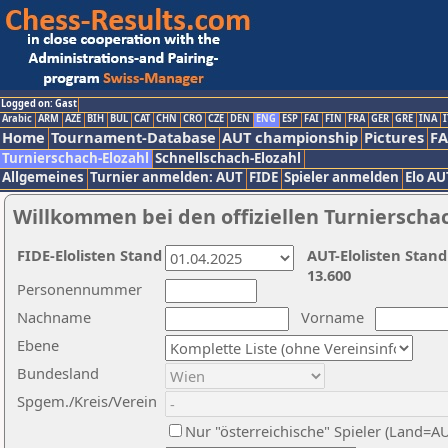
Logged on: Gast
Arabic
ARM
AZE
BIH
BUL
CAT
CHN
CRO
CZE
DEN
ENG
ESP
FAI
FIN
FRA
GER
GRE
INA
I
Home
Tournament-Database
AUT championship
Pictures
F
Turnierschach-Elozahl
Schnellschach-Elozahl
Allgemeines
Turnier anmelden: AUT
FIDE
Spieler anmelden
Elo AU
Willkommen bei den offiziellen Turnierscha
FIDE-Elolisten Stand
AUT-Elolisten Stand
13.600
Personennummer
Nachname
Vorname
Ebene
Bundesland
Spgem./Kreis/Verein
Nur "österreichische" Spieler (Land=A