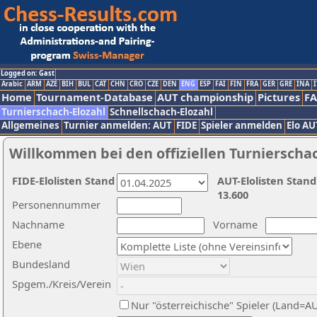
Logged on: Gast
Arabic
ARM
AZE
BIH
BUL
CAT
CHN
CRO
CZE
DEN
ENG
ESP
FAI
FIN
FRA
GER
GRE
INA
I
Home
Tournament-Database
AUT championship
Pictures
F
Turnierschach-Elozahl
Schnellschach-Elozahl
Allgemeines
Turnier anmelden: AUT
FIDE
Spieler anmelden
Elo AU
Willkommen bei den offiziellen Turnierscha
FIDE-Elolisten Stand
AUT-Elolisten Stand
13.600
Personennummer
Nachname
Vorname
Ebene
Bundesland
Spgem./Kreis/Verein
Nur "österreichische" Spieler (Land=A