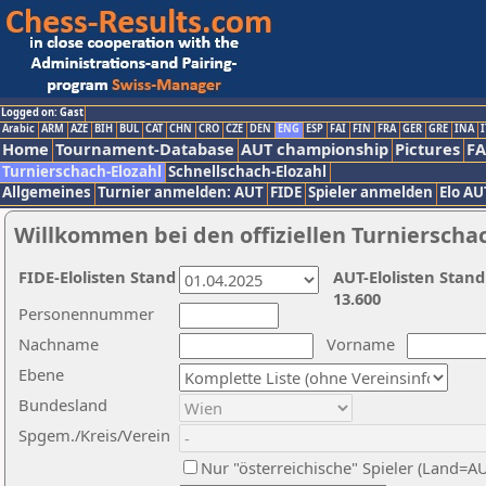
Logged on: Gast
Arabic
ARM
AZE
BIH
BUL
CAT
CHN
CRO
CZE
DEN
ENG
ESP
FAI
FIN
FRA
GER
GRE
INA
I
Home
Tournament-Database
AUT championship
Pictures
F
Turnierschach-Elozahl
Schnellschach-Elozahl
Allgemeines
Turnier anmelden: AUT
FIDE
Spieler anmelden
Elo AU
Willkommen bei den offiziellen Turnierscha
FIDE-Elolisten Stand
AUT-Elolisten Stand
13.600
Personennummer
Nachname
Vorname
Ebene
Bundesland
Spgem./Kreis/Verein
Nur "österreichische" Spieler (Land=A