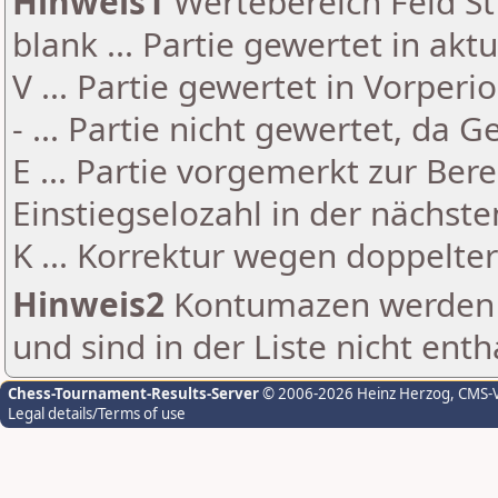
Hinweis1
Wertebereich Feld St 
blank ... Partie gewertet in akt
V ... Partie gewertet in Vorperi
- ... Partie nicht gewertet, da 
E ... Partie vorgemerkt zur Be
Einstiegselozahl in der nächst
K ... Korrektur wegen doppelt
Hinweis2
Kontumazen werden g
und sind in der Liste nicht enth
Chess-Tournament-Results-Server
© 2006-2026 Heinz Herzog
, CMS-
Legal details/Terms of use