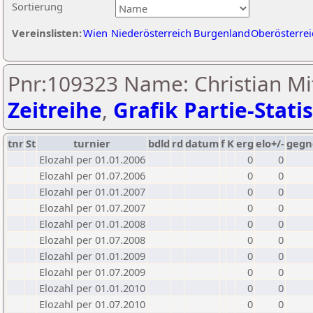
Sortierung
Vereinslisten:
Wien
Niederösterreich
Burgenland
Oberösterrei
Pnr:109323 Name: Christian Mi
Zeitreihe
,
Grafik Partie-Statis
tnr
St
turnier
bdld
rd
datum
f
K
erg
elo+/-
gegn
Elozahl per 01.01.2006
0
0
Elozahl per 01.07.2006
0
0
Elozahl per 01.01.2007
0
0
Elozahl per 01.07.2007
0
0
Elozahl per 01.01.2008
0
0
Elozahl per 01.07.2008
0
0
Elozahl per 01.01.2009
0
0
Elozahl per 01.07.2009
0
0
Elozahl per 01.01.2010
0
0
Elozahl per 01.07.2010
0
0