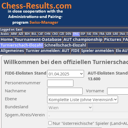
Logged on: Gast
Arabic
ARM
AZE
BIH
BUL
CAT
CHN
CRO
CZE
DEN
ENG
ESP
FAI
FIN
FRA
GER
GRE
INA
I
Home
Tournament-Database
AUT championship
Pictures
F
Turnierschach-Elozahl
Schnellschach-Elozahl
Allgemeines
Turnier anmelden: AUT
FIDE
Spieler anmelden
Elo AU
Willkommen bei den offiziellen Turnierscha
FIDE-Elolisten Stand
AUT-Elolisten Stand
13.600
Personennummer
Nachname
Vorname
Ebene
Bundesland
Spgem./Kreis/Verein
Nur "österreichische" Spieler (Land=A