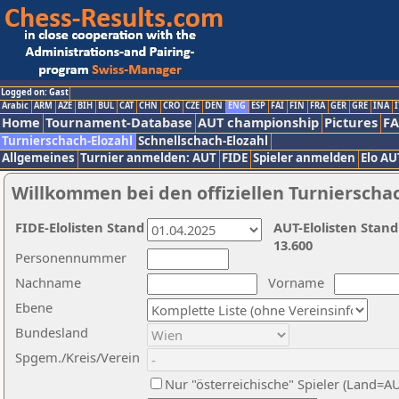
Logged on: Gast
Arabic
ARM
AZE
BIH
BUL
CAT
CHN
CRO
CZE
DEN
ENG
ESP
FAI
FIN
FRA
GER
GRE
INA
I
Home
Tournament-Database
AUT championship
Pictures
F
Turnierschach-Elozahl
Schnellschach-Elozahl
Allgemeines
Turnier anmelden: AUT
FIDE
Spieler anmelden
Elo AU
Willkommen bei den offiziellen Turnierscha
FIDE-Elolisten Stand
AUT-Elolisten Stand
13.600
Personennummer
Nachname
Vorname
Ebene
Bundesland
Spgem./Kreis/Verein
Nur "österreichische" Spieler (Land=A