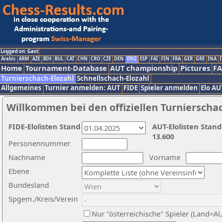
Logged on: Gast
Arabic
ARM
AZE
BIH
BUL
CAT
CHN
CRO
CZE
DEN
ENG
ESP
FAI
FIN
FRA
GER
GRE
INA
I
Home
Tournament-Database
AUT championship
Pictures
F
Turnierschach-Elozahl
Schnellschach-Elozahl
Allgemeines
Turnier anmelden: AUT
FIDE
Spieler anmelden
Elo AU
Willkommen bei den offiziellen Turnierscha
FIDE-Elolisten Stand
AUT-Elolisten Stand
13.600
Personennummer
Nachname
Vorname
Ebene
Bundesland
Spgem./Kreis/Verein
Nur "österreichische" Spieler (Land=A