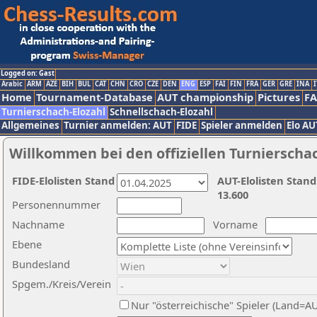
Logged on: Gast
Arabic
ARM
AZE
BIH
BUL
CAT
CHN
CRO
CZE
DEN
ENG
ESP
FAI
FIN
FRA
GER
GRE
INA
I
Home
Tournament-Database
AUT championship
Pictures
F
Turnierschach-Elozahl
Schnellschach-Elozahl
Allgemeines
Turnier anmelden: AUT
FIDE
Spieler anmelden
Elo AU
Willkommen bei den offiziellen Turnierscha
FIDE-Elolisten Stand
AUT-Elolisten Stand
13.600
Personennummer
Nachname
Vorname
Ebene
Bundesland
Spgem./Kreis/Verein
Nur "österreichische" Spieler (Land=A