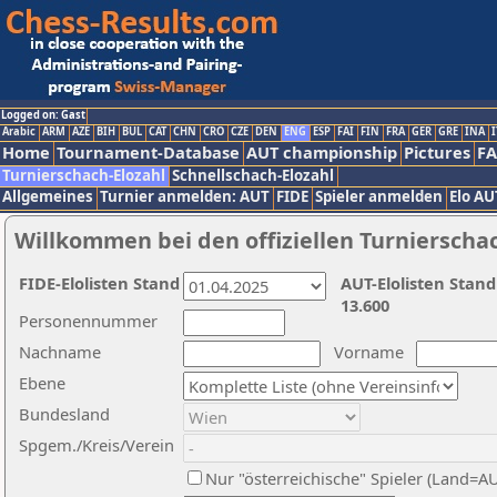
Logged on: Gast
Arabic
ARM
AZE
BIH
BUL
CAT
CHN
CRO
CZE
DEN
ENG
ESP
FAI
FIN
FRA
GER
GRE
INA
I
Home
Tournament-Database
AUT championship
Pictures
F
Turnierschach-Elozahl
Schnellschach-Elozahl
Allgemeines
Turnier anmelden: AUT
FIDE
Spieler anmelden
Elo AU
Willkommen bei den offiziellen Turnierscha
FIDE-Elolisten Stand
AUT-Elolisten Stand
13.600
Personennummer
Nachname
Vorname
Ebene
Bundesland
Spgem./Kreis/Verein
Nur "österreichische" Spieler (Land=A