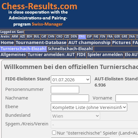
Logged on: Gast
Arabic
ARM
AZE
BIH
BUL
CAT
CHN
CRO
CZE
DEN
ENG
ESP
FAI
FIN
FRA
GER
GRE
INA
I
Home
Tournament-Database
AUT championship
Pictures
F
Turnierschach-Elozahl
Schnellschach-Elozahl
Allgemeines
Turnier anmelden: AUT
FIDE
Spieler anmelden
Elo AU
Willkommen bei den offiziellen Turnierscha
FIDE-Elolisten Stand
AUT-Elolisten Stand
6.936
Personennummer
Nachname
Vorname
Ebene
Bundesland
Spgem./Kreis/Verein
Nur "österreichische" Spieler (Land=A