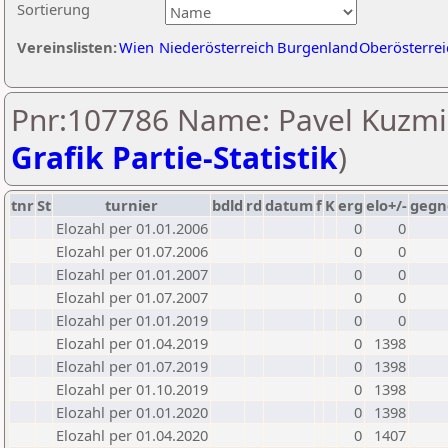
Sortierung
Vereinslisten:
Wien
Niederösterreich
Burgenland
Oberösterrei
Pnr:107786 Name: Pavel Kuzmi
Grafik Partie-Statistik
)
tnr
St
turnier
bdld
rd
datum
f
K
erg
elo+/-
gegn
Elozahl per 01.01.2006
0
0
Elozahl per 01.07.2006
0
0
Elozahl per 01.01.2007
0
0
Elozahl per 01.07.2007
0
0
Elozahl per 01.01.2019
0
0
Elozahl per 01.04.2019
0
1398
Elozahl per 01.07.2019
0
1398
Elozahl per 01.10.2019
0
1398
Elozahl per 01.01.2020
0
1398
Elozahl per 01.04.2020
0
1407