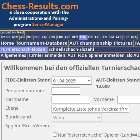
Logged on: Gast
Arabic
ARM
AZE
BIH
BUL
CAT
CHN
CRO
CZE
DEN
ENG
ESP
FAI
FIN
FRA
GER
GRE
INA
I
Home
Tournament-Database
AUT championship
Pictures
F
Turnierschach-Elozahl
Schnellschach-Elozahl
Allgemeines
Turnier anmelden: AUT
FIDE
Spieler anmelden
Elo AU
Willkommen bei den offiziellen Turnierscha
FIDE-Elolisten Stand
AUT-Elolisten Stand
13.600
Personennummer
Nachname
Vorname
Ebene
Bundesland
Spgem./Kreis/Verein
Nur "österreichische" Spieler (Land=A