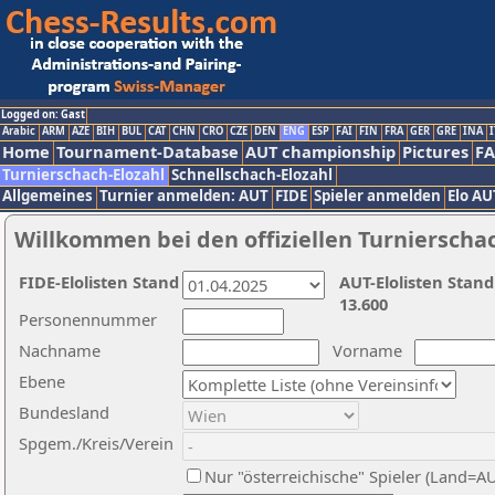
Logged on: Gast
Arabic
ARM
AZE
BIH
BUL
CAT
CHN
CRO
CZE
DEN
ENG
ESP
FAI
FIN
FRA
GER
GRE
INA
I
Home
Tournament-Database
AUT championship
Pictures
F
Turnierschach-Elozahl
Schnellschach-Elozahl
Allgemeines
Turnier anmelden: AUT
FIDE
Spieler anmelden
Elo AU
Willkommen bei den offiziellen Turnierscha
FIDE-Elolisten Stand
AUT-Elolisten Stand
13.600
Personennummer
Nachname
Vorname
Ebene
Bundesland
Spgem./Kreis/Verein
Nur "österreichische" Spieler (Land=A