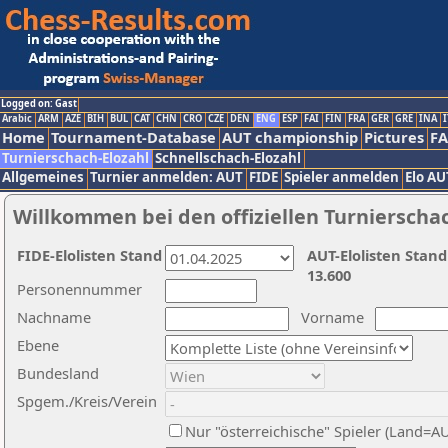
Logged on: Gast
Arabic
ARM
AZE
BIH
BUL
CAT
CHN
CRO
CZE
DEN
ENG
ESP
FAI
FIN
FRA
GER
GRE
INA
I
Home
Tournament-Database
AUT championship
Pictures
F
Turnierschach-Elozahl
Schnellschach-Elozahl
Allgemeines
Turnier anmelden: AUT
FIDE
Spieler anmelden
Elo AU
Willkommen bei den offiziellen Turnierscha
FIDE-Elolisten Stand
AUT-Elolisten Stand
13.600
Personennummer
Nachname
Vorname
Ebene
Bundesland
Spgem./Kreis/Verein
Nur "österreichische" Spieler (Land=A