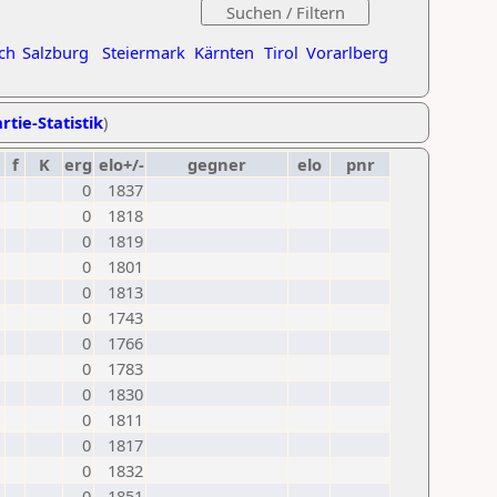
ch
Salzburg
Steiermark
Kärnten
Tirol
Vorarlberg
rtie-Statistik
)
f
K
erg
elo+/-
gegner
elo
pnr
0
1837
0
1818
0
1819
0
1801
0
1813
0
1743
0
1766
0
1783
0
1830
0
1811
0
1817
0
1832
0
1851