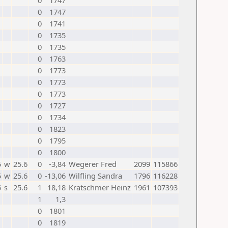
0
1747
0
1747
0
1741
0
1735
0
1735
0
1763
0
1773
0
1773
0
1773
0
1727
0
1734
0
1823
0
1795
0
1800
5
w
25.6
0
-3,84
Wegerer Fred
2099
115866
5
w
25.6
0
-13,06
Wilfling Sandra
1796
116228
5
s
25.6
1
18,18
Kratschmer Heinz
1961
107393
1
1,3
0
1801
0
1819