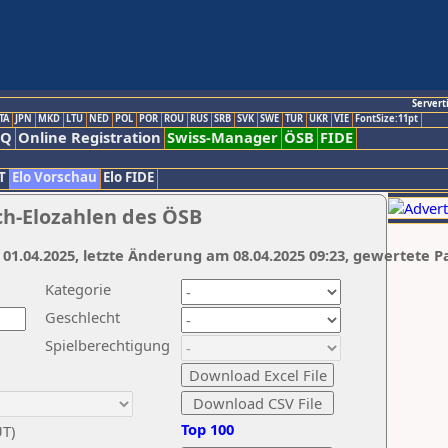
Servert
TA
JPN
MKD
LTU
NED
POL
POR
ROU
RUS
SRB
SVK
SWE
TUR
UKR
VIE
FontSize:11pt
AQ
Online Registration
Swiss-Manager
ÖSB
FIDE
T
Elo Vorschau
Elo FIDE
ch-Elozahlen des ÖSB
 01.04.2025, letzte Änderung am 08.04.2025 09:23, gewertete P
Kategorie
Geschlecht
Spielberechtigung
Top 100
UT)