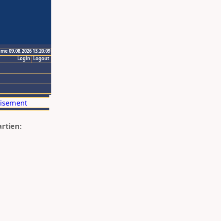
ime 09.08.2026 13:20:09
Login
Logout
artien: