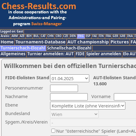
Logged on: Gast
Arabic
ARM
AZE
BIH
BUL
CAT
CHN
CRO
CZE
DEN
ENG
ESP
FAI
FIN
FRA
GER
GRE
INA
I
Home
Tournament-Database
AUT championship
Pictures
F
Turnierschach-Elozahl
Schnellschach-Elozahl
Allgemeines
Turnier anmelden: AUT
FIDE
Spieler anmelden
Elo AU
Willkommen bei den offiziellen Turnierscha
FIDE-Elolisten Stand
AUT-Elolisten Stand
13.600
Personennummer
Nachname
Vorname
Ebene
Bundesland
Spgem./Kreis/Verein
Nur "österreichische" Spieler (Land=A