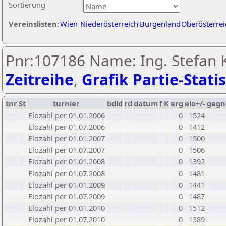
Sortierung
Vereinslisten:
Wien
Niederösterreich
Burgenland
Oberösterrei
Pnr:107186 Name: Ing. Stefan K
Zeitreihe
,
Grafik Partie-Statis
tnr
St
turnier
bdld
rd
datum
f
K
erg
elo+/-
gegn
Elozahl per 01.01.2006
0
1524
Elozahl per 01.07.2006
0
1412
Elozahl per 01.01.2007
0
1500
Elozahl per 01.07.2007
0
1506
Elozahl per 01.01.2008
0
1392
Elozahl per 01.07.2008
0
1481
Elozahl per 01.01.2009
0
1441
Elozahl per 01.07.2009
0
1487
Elozahl per 01.01.2010
0
1512
Elozahl per 01.07.2010
0
1389