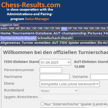
Logged on: Gast
Arabic
ARM
AZE
BIH
BUL
CAT
CHN
CRO
CZE
DEN
ENG
ESP
FAI
FIN
FRA
GER
GRE
INA
I
Home
Tournament-Database
AUT championship
Pictures
F
Turnierschach-Elozahl
Schnellschach-Elozahl
Allgemeines
Turnier anmelden: AUT
FIDE
Spieler anmelden
Elo AU
Willkommen bei den offiziellen Turnierscha
FIDE-Elolisten Stand
AUT-Elolisten Stand
13.600
Personennummer
Nachname
Vorname
Ebene
Bundesland
Spgem./Kreis/Verein
Nur "österreichische" Spieler (Land=A