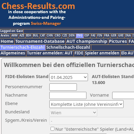
Logged on: Gast
Arabic
ARM
AZE
BIH
BUL
CAT
CHN
CRO
CZE
DEN
ENG
ESP
FAI
FIN
FRA
GER
GRE
INA
I
Home
Tournament-Database
AUT championship
Pictures
F
Turnierschach-Elozahl
Schnellschach-Elozahl
Allgemeines
Turnier anmelden: AUT
FIDE
Spieler anmelden
Elo AU
Willkommen bei den offiziellen Turnierscha
FIDE-Elolisten Stand
AUT-Elolisten Stand
13.600
Personennummer
Nachname
Vorname
Ebene
Bundesland
Spgem./Kreis/Verein
Nur "österreichische" Spieler (Land=A