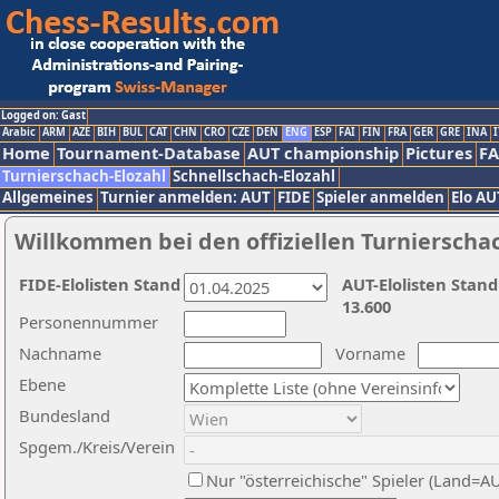
Logged on: Gast
Arabic
ARM
AZE
BIH
BUL
CAT
CHN
CRO
CZE
DEN
ENG
ESP
FAI
FIN
FRA
GER
GRE
INA
I
Home
Tournament-Database
AUT championship
Pictures
F
Turnierschach-Elozahl
Schnellschach-Elozahl
Allgemeines
Turnier anmelden: AUT
FIDE
Spieler anmelden
Elo AU
Willkommen bei den offiziellen Turnierscha
FIDE-Elolisten Stand
AUT-Elolisten Stand
13.600
Personennummer
Nachname
Vorname
Ebene
Bundesland
Spgem./Kreis/Verein
Nur "österreichische" Spieler (Land=A