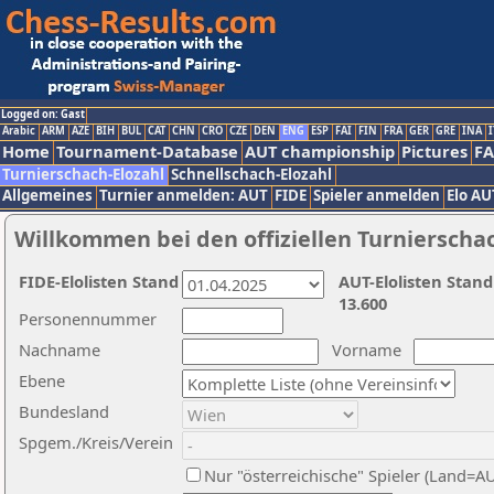
Logged on: Gast
Arabic
ARM
AZE
BIH
BUL
CAT
CHN
CRO
CZE
DEN
ENG
ESP
FAI
FIN
FRA
GER
GRE
INA
I
Home
Tournament-Database
AUT championship
Pictures
F
Turnierschach-Elozahl
Schnellschach-Elozahl
Allgemeines
Turnier anmelden: AUT
FIDE
Spieler anmelden
Elo AU
Willkommen bei den offiziellen Turnierscha
FIDE-Elolisten Stand
AUT-Elolisten Stand
13.600
Personennummer
Nachname
Vorname
Ebene
Bundesland
Spgem./Kreis/Verein
Nur "österreichische" Spieler (Land=A