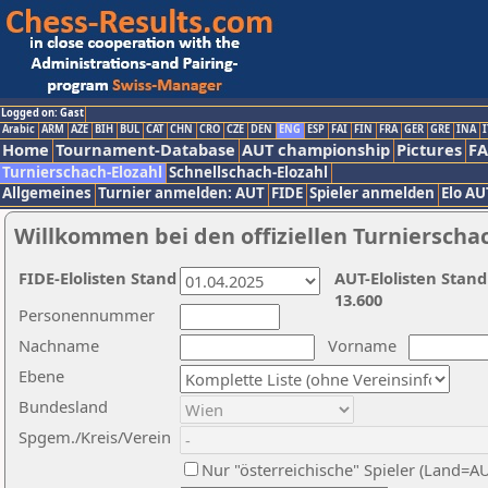
Logged on: Gast
Arabic
ARM
AZE
BIH
BUL
CAT
CHN
CRO
CZE
DEN
ENG
ESP
FAI
FIN
FRA
GER
GRE
INA
I
Home
Tournament-Database
AUT championship
Pictures
F
Turnierschach-Elozahl
Schnellschach-Elozahl
Allgemeines
Turnier anmelden: AUT
FIDE
Spieler anmelden
Elo AU
Willkommen bei den offiziellen Turnierscha
FIDE-Elolisten Stand
AUT-Elolisten Stand
13.600
Personennummer
Nachname
Vorname
Ebene
Bundesland
Spgem./Kreis/Verein
Nur "österreichische" Spieler (Land=A