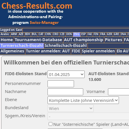
Logged on: Gast
Arabic
ARM
AZE
BIH
BUL
CAT
CHN
CRO
CZE
DEN
ENG
ESP
FAI
FIN
FRA
GER
GRE
INA
I
Home
Tournament-Database
AUT championship
Pictures
F
Turnierschach-Elozahl
Schnellschach-Elozahl
Allgemeines
Turnier anmelden: AUT
FIDE
Spieler anmelden
Elo AU
Willkommen bei den offiziellen Turnierscha
FIDE-Elolisten Stand
AUT-Elolisten Stand
13.600
Personennummer
Nachname
Vorname
Ebene
Bundesland
Spgem./Kreis/Verein
Nur "österreichische" Spieler (Land=A