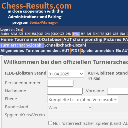
Logged on: Gast
Arabic
ARM
AZE
BIH
BUL
CAT
CHN
CRO
CZE
DEN
ENG
ESP
FAI
FIN
FRA
GER
GRE
INA
I
Home
Tournament-Database
AUT championship
Pictures
F
Turnierschach-Elozahl
Schnellschach-Elozahl
Allgemeines
Turnier anmelden: AUT
FIDE
Spieler anmelden
Elo AU
Willkommen bei den offiziellen Turnierscha
FIDE-Elolisten Stand
AUT-Elolisten Stand
13.600
Personennummer
Nachname
Vorname
Ebene
Bundesland
Spgem./Kreis/Verein
Nur "österreichische" Spieler (Land=A