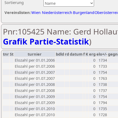
Sortierung
Vereinslisten:
Wien
Niederösterreich
Burgenland
Oberösterrei
Pnr:105425 Name: Gerd Hollauf
Grafik Partie-Statistik
)
tnr
St
turnier
bdld
rd
datum
f
K
erg
elo+/-
gegn
Elozahl per 01.01.2006
0
1734
Elozahl per 01.07.2006
0
1733
Elozahl per 01.01.2007
0
1754
Elozahl per 01.07.2007
0
1763
Elozahl per 01.01.2008
0
1738
Elozahl per 01.07.2008
0
1737
Elozahl per 01.01.2009
0
1754
Elozahl per 01.07.2009
0
1794
Elozahl per 01.01.2010
0
1735
Elozahl per 01.07.2010
0
1728