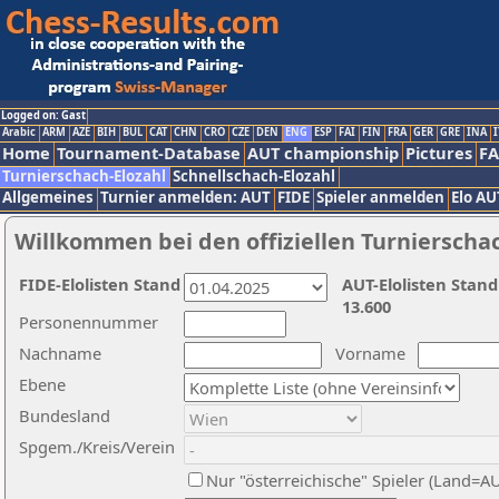
Logged on: Gast
Arabic
ARM
AZE
BIH
BUL
CAT
CHN
CRO
CZE
DEN
ENG
ESP
FAI
FIN
FRA
GER
GRE
INA
I
Home
Tournament-Database
AUT championship
Pictures
F
Turnierschach-Elozahl
Schnellschach-Elozahl
Allgemeines
Turnier anmelden: AUT
FIDE
Spieler anmelden
Elo AU
Willkommen bei den offiziellen Turnierscha
FIDE-Elolisten Stand
AUT-Elolisten Stand
13.600
Personennummer
Nachname
Vorname
Ebene
Bundesland
Spgem./Kreis/Verein
Nur "österreichische" Spieler (Land=A