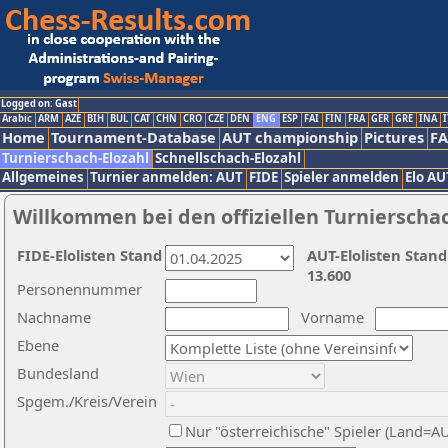
Logged on: Gast
Arabic
ARM
AZE
BIH
BUL
CAT
CHN
CRO
CZE
DEN
ENG
ESP
FAI
FIN
FRA
GER
GRE
INA
I
Home
Tournament-Database
AUT championship
Pictures
F
Turnierschach-Elozahl
Schnellschach-Elozahl
Allgemeines
Turnier anmelden: AUT
FIDE
Spieler anmelden
Elo AU
Willkommen bei den offiziellen Turnierscha
FIDE-Elolisten Stand
AUT-Elolisten Stand
13.600
Personennummer
Nachname
Vorname
Ebene
Bundesland
Spgem./Kreis/Verein
Nur "österreichische" Spieler (Land=A