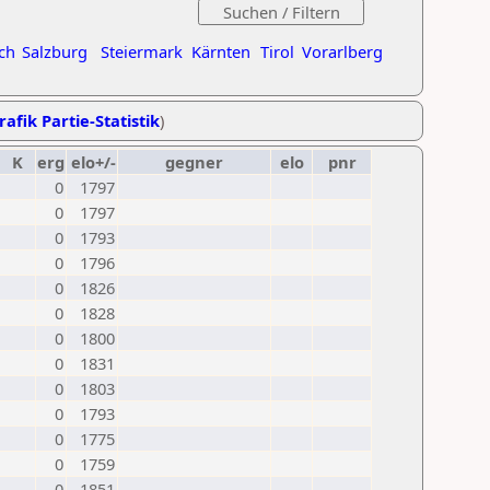
ch
Salzburg
Steiermark
Kärnten
Tirol
Vorarlberg
rafik Partie-Statistik
)
K
erg
elo+/-
gegner
elo
pnr
0
1797
0
1797
0
1793
0
1796
0
1826
0
1828
0
1800
0
1831
0
1803
0
1793
0
1775
0
1759
0
1851