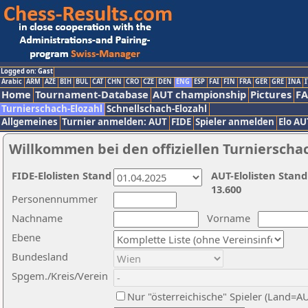
Logged on: Gast
Arabic
ARM
AZE
BIH
BUL
CAT
CHN
CRO
CZE
DEN
ENG
ESP
FAI
FIN
FRA
GER
GRE
INA
I
Home
Tournament-Database
AUT championship
Pictures
F
Turnierschach-Elozahl
Schnellschach-Elozahl
Allgemeines
Turnier anmelden: AUT
FIDE
Spieler anmelden
Elo AU
Willkommen bei den offiziellen Turnierscha
FIDE-Elolisten Stand
AUT-Elolisten Stand
13.600
Personennummer
Nachname
Vorname
Ebene
Bundesland
Spgem./Kreis/Verein
Nur "österreichische" Spieler (Land=A