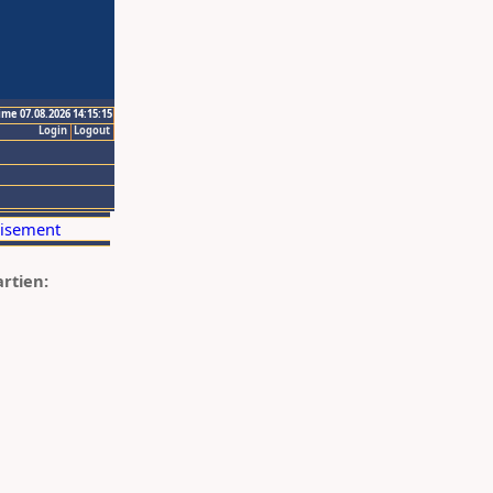
ime 07.08.2026 14:15:15
Login
Logout
artien: