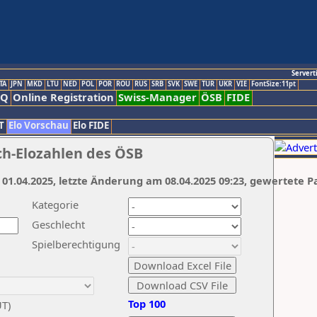
Servert
TA
JPN
MKD
LTU
NED
POL
POR
ROU
RUS
SRB
SVK
SWE
TUR
UKR
VIE
FontSize:11pt
AQ
Online Registration
Swiss-Manager
ÖSB
FIDE
T
Elo Vorschau
Elo FIDE
ch-Elozahlen des ÖSB
 01.04.2025, letzte Änderung am 08.04.2025 09:23, gewertete P
Kategorie
Geschlecht
Spielberechtigung
Top 100
UT)