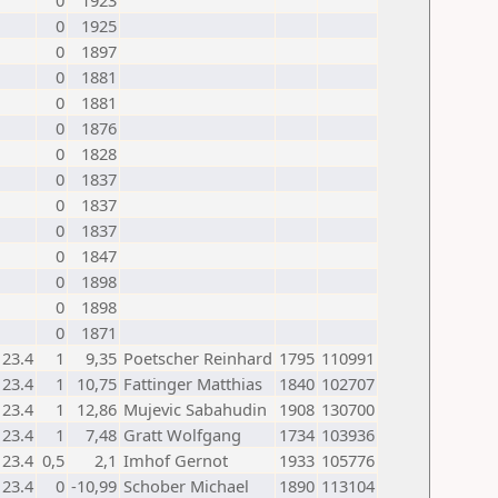
0
1923
0
1925
0
1897
0
1881
0
1881
0
1876
0
1828
0
1837
0
1837
0
1837
0
1847
0
1898
0
1898
0
1871
23.4
1
9,35
Poetscher Reinhard
1795
110991
23.4
1
10,75
Fattinger Matthias
1840
102707
23.4
1
12,86
Mujevic Sabahudin
1908
130700
23.4
1
7,48
Gratt Wolfgang
1734
103936
23.4
0,5
2,1
Imhof Gernot
1933
105776
23.4
0
-10,99
Schober Michael
1890
113104