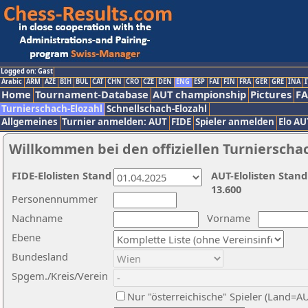
Logged on: Gast
Arabic
ARM
AZE
BIH
BUL
CAT
CHN
CRO
CZE
DEN
ENG
ESP
FAI
FIN
FRA
GER
GRE
INA
I
Home
Tournament-Database
AUT championship
Pictures
F
Turnierschach-Elozahl
Schnellschach-Elozahl
Allgemeines
Turnier anmelden: AUT
FIDE
Spieler anmelden
Elo AU
Willkommen bei den offiziellen Turnierscha
FIDE-Elolisten Stand
AUT-Elolisten Stand
13.600
Personennummer
Nachname
Vorname
Ebene
Bundesland
Spgem./Kreis/Verein
Nur "österreichische" Spieler (Land=A