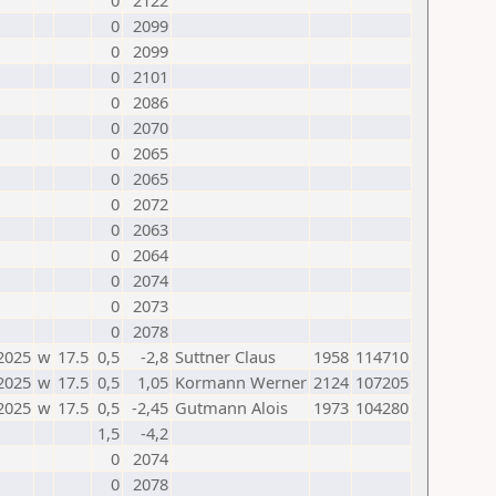
0
2122
0
2099
0
2099
0
2101
0
2086
0
2070
0
2065
0
2065
0
2072
0
2063
0
2064
0
2074
0
2073
0
2078
2025
w
17.5
0,5
-2,8
Suttner Claus
1958
114710
2025
w
17.5
0,5
1,05
Kormann Werner
2124
107205
2025
w
17.5
0,5
-2,45
Gutmann Alois
1973
104280
1,5
-4,2
0
2074
0
2078