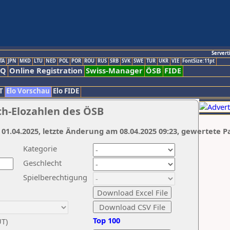
Servert
TA
JPN
MKD
LTU
NED
POL
POR
ROU
RUS
SRB
SVK
SWE
TUR
UKR
VIE
FontSize:11pt
AQ
Online Registration
Swiss-Manager
ÖSB
FIDE
T
Elo Vorschau
Elo FIDE
ch-Elozahlen des ÖSB
 01.04.2025, letzte Änderung am 08.04.2025 09:23, gewertete P
Kategorie
Geschlecht
Spielberechtigung
Top 100
UT)