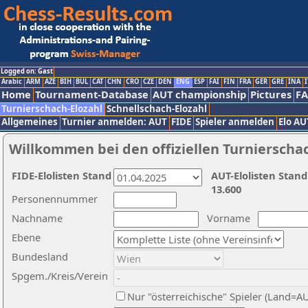
Logged on: Gast
Arabic
ARM
AZE
BIH
BUL
CAT
CHN
CRO
CZE
DEN
ENG
ESP
FAI
FIN
FRA
GER
GRE
INA
I
Home
Tournament-Database
AUT championship
Pictures
F
Turnierschach-Elozahl
Schnellschach-Elozahl
Allgemeines
Turnier anmelden: AUT
FIDE
Spieler anmelden
Elo AU
Willkommen bei den offiziellen Turnierscha
FIDE-Elolisten Stand
AUT-Elolisten Stand
13.600
Personennummer
Nachname
Vorname
Ebene
Bundesland
Spgem./Kreis/Verein
Nur "österreichische" Spieler (Land=A