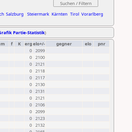
ch
Salzburg
Steiermark
Kärnten
Tirol
Vorarlberg
Grafik Partie-Statistik
)
um
f
K
erg
elo+/-
gegner
elo
pnr
0
2099
0
2100
0
2121
0
2118
0
2117
0
2130
0
2131
0
2121
0
2106
0
2099
0
2123
0
2132
0
2165