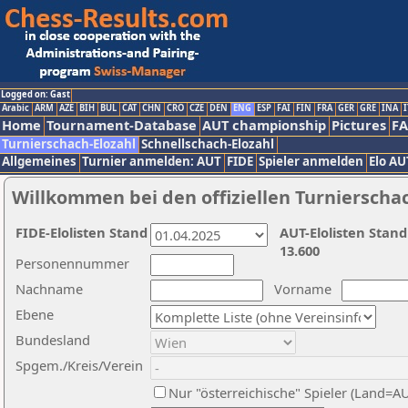
Logged on: Gast
Arabic
ARM
AZE
BIH
BUL
CAT
CHN
CRO
CZE
DEN
ENG
ESP
FAI
FIN
FRA
GER
GRE
INA
I
Home
Tournament-Database
AUT championship
Pictures
F
Turnierschach-Elozahl
Schnellschach-Elozahl
Allgemeines
Turnier anmelden: AUT
FIDE
Spieler anmelden
Elo AU
Willkommen bei den offiziellen Turnierscha
FIDE-Elolisten Stand
AUT-Elolisten Stand
13.600
Personennummer
Nachname
Vorname
Ebene
Bundesland
Spgem./Kreis/Verein
Nur "österreichische" Spieler (Land=A