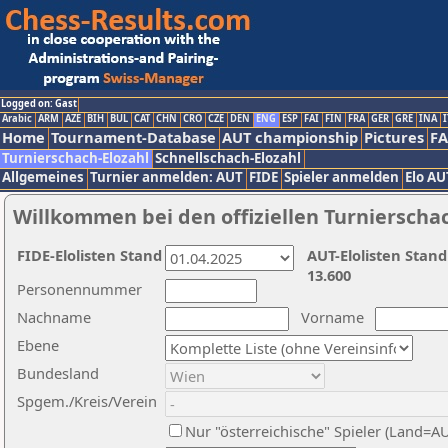
Logged on: Gast
Arabic
ARM
AZE
BIH
BUL
CAT
CHN
CRO
CZE
DEN
ENG
ESP
FAI
FIN
FRA
GER
GRE
INA
I
Home
Tournament-Database
AUT championship
Pictures
F
Turnierschach-Elozahl
Schnellschach-Elozahl
Allgemeines
Turnier anmelden: AUT
FIDE
Spieler anmelden
Elo AU
Willkommen bei den offiziellen Turnierscha
FIDE-Elolisten Stand
AUT-Elolisten Stand
13.600
Personennummer
Nachname
Vorname
Ebene
Bundesland
Spgem./Kreis/Verein
Nur "österreichische" Spieler (Land=A