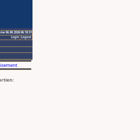
ime 06.08.2026 06:18:51
Login
Logout
artien: