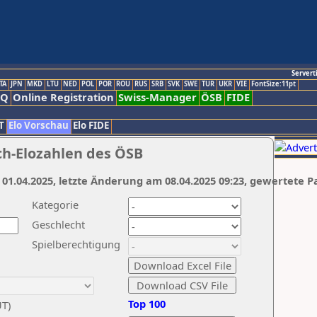
Servert
TA
JPN
MKD
LTU
NED
POL
POR
ROU
RUS
SRB
SVK
SWE
TUR
UKR
VIE
FontSize:11pt
AQ
Online Registration
Swiss-Manager
ÖSB
FIDE
T
Elo Vorschau
Elo FIDE
ch-Elozahlen des ÖSB
 01.04.2025, letzte Änderung am 08.04.2025 09:23, gewertete P
Kategorie
Geschlecht
Spielberechtigung
Top 100
UT)