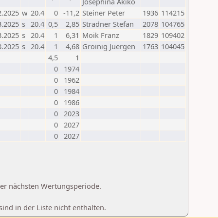
Josephina Akiko
2.2025
w
20.4
0
-11,2
Steiner Peter
1936
114215
3.2025
s
20.4
0,5
2,85
Stradner Stefan
2078
104765
3.2025
s
20.4
1
6,31
Moik Franz
1829
109402
3.2025
s
20.4
1
4,68
Groinig Juergen
1763
104045
4,5
1
0
1974
0
1962
0
1984
0
1986
0
2023
0
2027
0
2027
 der nächsten Wertungsperiode.
d in der Liste nicht enthalten.