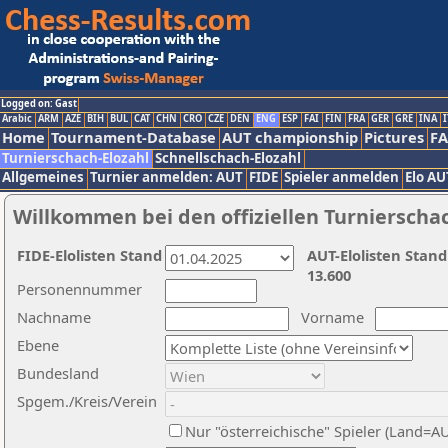
Logged on: Gast
Arabic
ARM
AZE
BIH
BUL
CAT
CHN
CRO
CZE
DEN
ENG
ESP
FAI
FIN
FRA
GER
GRE
INA
I
Home
Tournament-Database
AUT championship
Pictures
F
Turnierschach-Elozahl
Schnellschach-Elozahl
Allgemeines
Turnier anmelden: AUT
FIDE
Spieler anmelden
Elo AU
Willkommen bei den offiziellen Turnierscha
FIDE-Elolisten Stand
AUT-Elolisten Stand
13.600
Personennummer
Nachname
Vorname
Ebene
Bundesland
Spgem./Kreis/Verein
Nur "österreichische" Spieler (Land=A