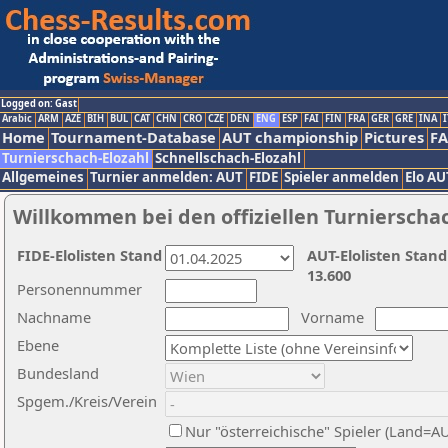
Logged on: Gast
Arabic
ARM
AZE
BIH
BUL
CAT
CHN
CRO
CZE
DEN
ENG
ESP
FAI
FIN
FRA
GER
GRE
INA
I
Home
Tournament-Database
AUT championship
Pictures
F
Turnierschach-Elozahl
Schnellschach-Elozahl
Allgemeines
Turnier anmelden: AUT
FIDE
Spieler anmelden
Elo AU
Willkommen bei den offiziellen Turnierscha
FIDE-Elolisten Stand
AUT-Elolisten Stand
13.600
Personennummer
Nachname
Vorname
Ebene
Bundesland
Spgem./Kreis/Verein
Nur "österreichische" Spieler (Land=A