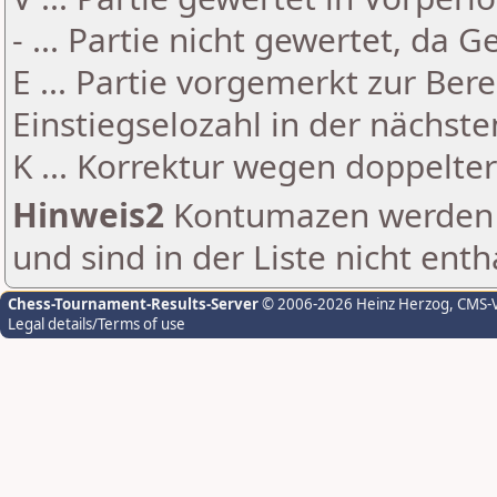
- ... Partie nicht gewertet, da 
E ... Partie vorgemerkt zur Be
Einstiegselozahl in der nächst
K ... Korrektur wegen doppelt
Hinweis2
Kontumazen werden g
und sind in der Liste nicht enth
Chess-Tournament-Results-Server
© 2006-2026 Heinz Herzog
, CMS-
Legal details/Terms of use