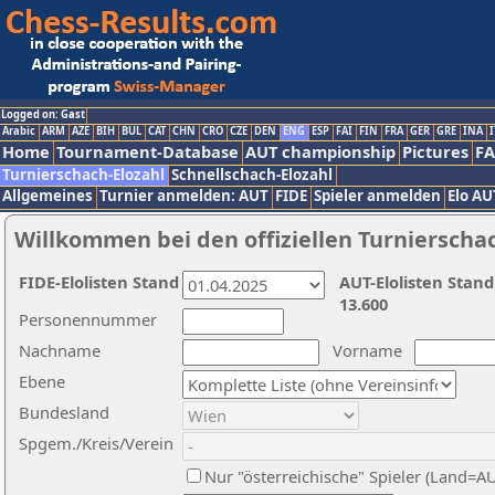
Logged on: Gast
Arabic
ARM
AZE
BIH
BUL
CAT
CHN
CRO
CZE
DEN
ENG
ESP
FAI
FIN
FRA
GER
GRE
INA
I
Home
Tournament-Database
AUT championship
Pictures
F
Turnierschach-Elozahl
Schnellschach-Elozahl
Allgemeines
Turnier anmelden: AUT
FIDE
Spieler anmelden
Elo AU
Willkommen bei den offiziellen Turnierscha
FIDE-Elolisten Stand
AUT-Elolisten Stand
13.600
Personennummer
Nachname
Vorname
Ebene
Bundesland
Spgem./Kreis/Verein
Nur "österreichische" Spieler (Land=A