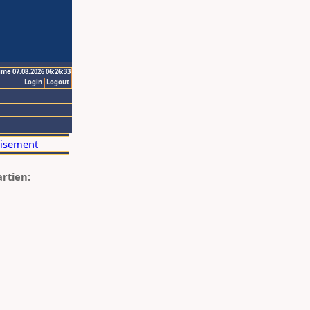
ime 07.08.2026 06:26:33
Login
Logout
artien: