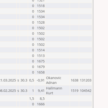
0
1521
0
1518
0
1534
0
1534
0
1528
0
1502
0
1502
0
1502
0
1502
0
1514
0
1513
0
1675
0
1679
0
1658
Okanovic
21.03.2025
s
30.3
0,5
-0,91
1638
131203
Adnan
Hallmann
08.02.2025
s
30.3
1
9,41
1519
104542
Kurt
1,5
8,5
0
1666