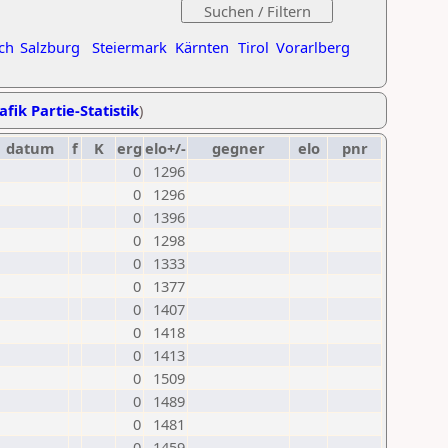
ch
Salzburg
Steiermark
Kärnten
Tirol
Vorarlberg
afik Partie-Statistik
)
datum
f
K
erg
elo+/-
gegner
elo
pnr
0
1296
0
1296
0
1396
0
1298
0
1333
0
1377
0
1407
0
1418
0
1413
0
1509
0
1489
0
1481
0
1459