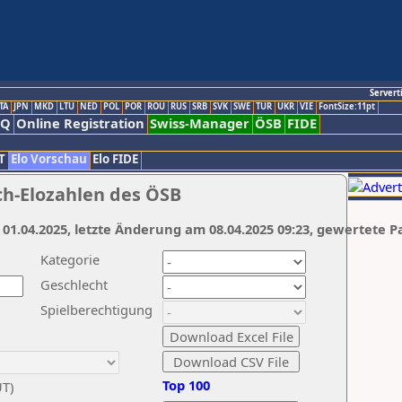
Servert
TA
JPN
MKD
LTU
NED
POL
POR
ROU
RUS
SRB
SVK
SWE
TUR
UKR
VIE
FontSize:11pt
AQ
Online Registration
Swiss-Manager
ÖSB
FIDE
T
Elo Vorschau
Elo FIDE
ch-Elozahlen des ÖSB
 01.04.2025, letzte Änderung am 08.04.2025 09:23, gewertete P
Kategorie
Geschlecht
Spielberechtigung
Top 100
UT)