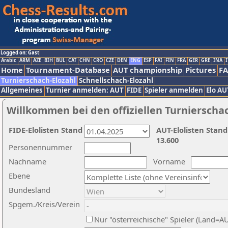
Logged on: Gast
Arabic
ARM
AZE
BIH
BUL
CAT
CHN
CRO
CZE
DEN
ENG
ESP
FAI
FIN
FRA
GER
GRE
INA
I
Home
Tournament-Database
AUT championship
Pictures
F
Turnierschach-Elozahl
Schnellschach-Elozahl
Allgemeines
Turnier anmelden: AUT
FIDE
Spieler anmelden
Elo AU
Willkommen bei den offiziellen Turnierscha
FIDE-Elolisten Stand
AUT-Elolisten Stand
13.600
Personennummer
Nachname
Vorname
Ebene
Bundesland
Spgem./Kreis/Verein
Nur "österreichische" Spieler (Land=A