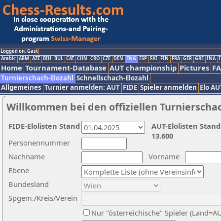
Logged on: Gast
Arabic
ARM
AZE
BIH
BUL
CAT
CHN
CRO
CZE
DEN
ENG
ESP
FAI
FIN
FRA
GER
GRE
INA
I
Home
Tournament-Database
AUT championship
Pictures
F
Turnierschach-Elozahl
Schnellschach-Elozahl
Allgemeines
Turnier anmelden: AUT
FIDE
Spieler anmelden
Elo AU
Willkommen bei den offiziellen Turnierscha
FIDE-Elolisten Stand
AUT-Elolisten Stand
13.600
Personennummer
Nachname
Vorname
Ebene
Bundesland
Spgem./Kreis/Verein
Nur "österreichische" Spieler (Land=A