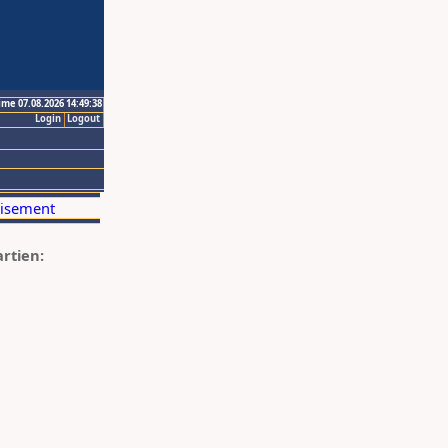
ime 07.08.2026 14:49:38
Login
Logout
artien: