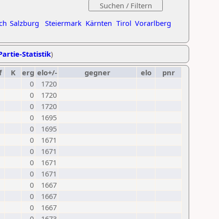
ch
Salzburg
Steiermark
Kärnten
Tirol
Vorarlberg
Partie-Statistik
)
f
K
erg
elo+/-
gegner
elo
pnr
0
1720
0
1720
0
1720
0
1695
0
1695
0
1671
0
1671
0
1671
0
1671
0
1667
0
1667
0
1667
0
1673