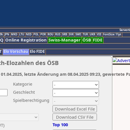
Servert
TA
JPN
MKD
LTU
NED
POL
POR
ROU
RUS
SRB
SVK
SWE
TUR
UKR
VIE
FontSize:11pt
AQ
Online Registration
Swiss-Manager
ÖSB
FIDE
T
Elo Vorschau
Elo FIDE
ch-Elozahlen des ÖSB
 01.04.2025, letzte Änderung am 08.04.2025 09:23, gewertete P
Kategorie
Geschlecht
Spielberechtigung
Top 100
UT)