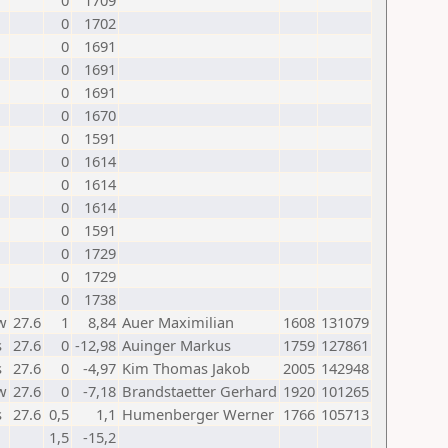
0
1709
0
1702
0
1691
0
1691
0
1691
0
1670
0
1591
0
1614
0
1614
0
1614
0
1591
0
1729
0
1729
0
1738
w
27.6
1
8,84
Auer Maximilian
1608
131079
s
27.6
0
-12,98
Auinger Markus
1759
127861
s
27.6
0
-4,97
Kim Thomas Jakob
2005
142948
w
27.6
0
-7,18
Brandstaetter Gerhard
1920
101265
s
27.6
0,5
1,1
Humenberger Werner
1766
105713
1,5
-15,2