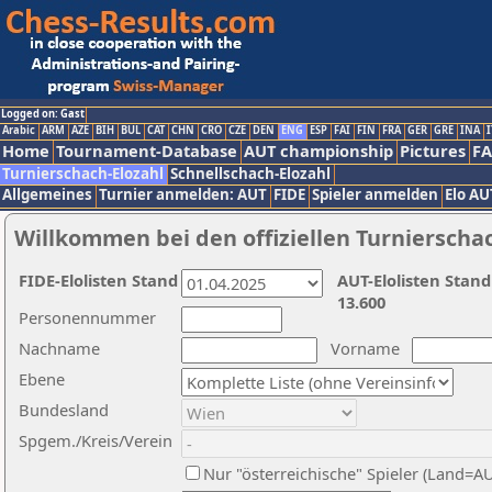
Logged on: Gast
Arabic
ARM
AZE
BIH
BUL
CAT
CHN
CRO
CZE
DEN
ENG
ESP
FAI
FIN
FRA
GER
GRE
INA
I
Home
Tournament-Database
AUT championship
Pictures
F
Turnierschach-Elozahl
Schnellschach-Elozahl
Allgemeines
Turnier anmelden: AUT
FIDE
Spieler anmelden
Elo AU
Willkommen bei den offiziellen Turnierscha
FIDE-Elolisten Stand
AUT-Elolisten Stand
13.600
Personennummer
Nachname
Vorname
Ebene
Bundesland
Spgem./Kreis/Verein
Nur "österreichische" Spieler (Land=A