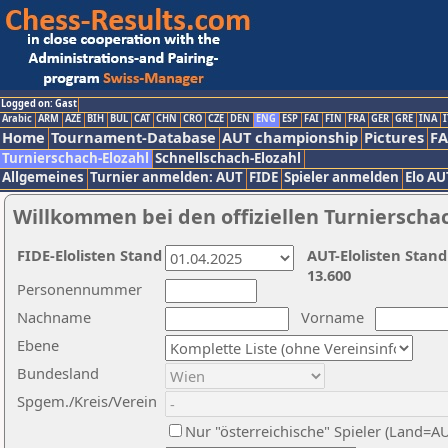
Logged on: Gast
Arabic
ARM
AZE
BIH
BUL
CAT
CHN
CRO
CZE
DEN
ENG
ESP
FAI
FIN
FRA
GER
GRE
INA
I
Home
Tournament-Database
AUT championship
Pictures
F
Turnierschach-Elozahl
Schnellschach-Elozahl
Allgemeines
Turnier anmelden: AUT
FIDE
Spieler anmelden
Elo AU
Willkommen bei den offiziellen Turnierscha
FIDE-Elolisten Stand
AUT-Elolisten Stand
13.600
Personennummer
Nachname
Vorname
Ebene
Bundesland
Spgem./Kreis/Verein
Nur "österreichische" Spieler (Land=A