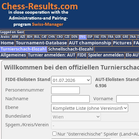
Logged on: Gast
Arabic
ARM
AZE
BIH
BUL
CAT
CHN
CRO
CZE
DEN
ENG
ESP
FAI
FIN
FRA
GER
GRE
INA
I
Home
Tournament-Database
AUT championship
Pictures
F
Turnierschach-Elozahl
Schnellschach-Elozahl
Allgemeines
Turnier anmelden: AUT
FIDE
Spieler anmelden
Elo AU
Willkommen bei den offiziellen Turnierscha
FIDE-Elolisten Stand
AUT-Elolisten Stand
6.936
Personennummer
Nachname
Vorname
Ebene
Bundesland
Spgem./Kreis/Verein
Nur "österreichische" Spieler (Land=A