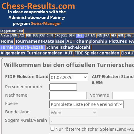
Logged on: Gast
Arabic
ARM
AZE
BIH
BUL
CAT
CHN
CRO
CZE
DEN
ENG
ESP
FAI
FIN
FRA
GER
GRE
INA
I
Home
Tournament-Database
AUT championship
Pictures
F
Turnierschach-Elozahl
Schnellschach-Elozahl
Allgemeines
Turnier anmelden: AUT
FIDE
Spieler anmelden
Elo AU
Willkommen bei den offiziellen Turnierscha
FIDE-Elolisten Stand
AUT-Elolisten Stand
6.936
Personennummer
Nachname
Vorname
Ebene
Bundesland
Spgem./Kreis/Verein
Nur "österreichische" Spieler (Land=A